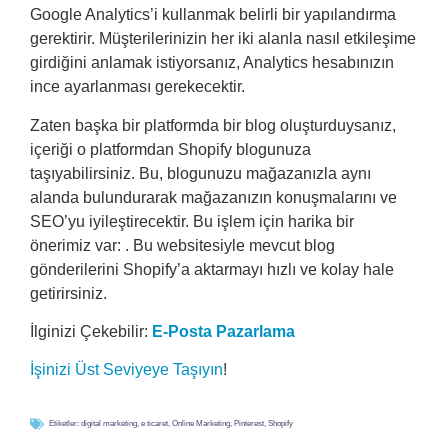
Google Analytics’i kullanmak belirli bir yapılandırma
gerektirir. Müşterilerinizin her iki alanla nasıl etkileşime
girdiğini anlamak istiyorsanız, Analytics hesabınızın
ince ayarlanması gerekecektir.
Zaten başka bir platformda bir blog oluşturduysanız,
içeriği o platformdan Shopify blogunuza
taşıyabilirsiniz. Bu, blogunuzu mağazanızla aynı
alanda bulundurarak mağazanızın konuşmalarını ve
SEO’yu iyileştirecektir. Bu işlem için harika bir
önerimiz var: . Bu websitesiyle mevcut blog
gönderilerini Shopify’a aktarmayı hızlı ve kolay hale
getirirsiniz.
İlginizi Çekebilir:
E-Posta Pazarlama
İşinizi Üst Seviyeye Taşıyın
!
Etiketler:
digital marketing
,
e ticaret
,
Online Marketing
,
Pinterest
,
Shopify