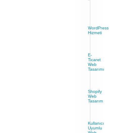
WordPress
Hizmeti
E-
Ticaret
Web
Tasarımı
Shopify
Web
Tasarım
Kullanıcı
Uyumlu
Web