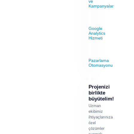
ve
Kampanyalar
Google
Analytics
Hizmeti
Pazarlama
Otomasyonu
Projenizi
birlikte
büyütelim!
Uzman
ekibimiz
ihtiyaçlarınıza
özel
çözümler