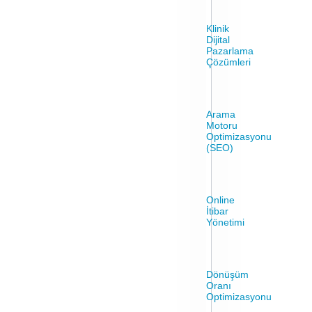
Klinik
Dijital
Pazarlama
Çözümleri
Arama
Motoru
Optimizasyonu
(SEO)
Online
İtibar
Yönetimi
Dönüşüm
Oranı
Optimizasyonu