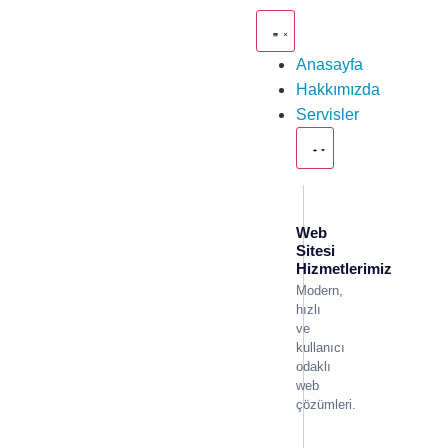
Anasayfa
Hakkımızda
Servisler
Web
Sitesi
Hizmetlerimiz
Modern,
hızlı
ve
kullanıcı
odaklı
web
çözümleri.