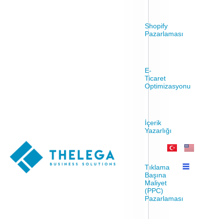
Shopify
Pazarlaması
E-
Ticaret
Optimizasyonu
İçerik
Yazarlığı
Tıklama
Başına
Maliyet
(PPC)
Pazarlaması