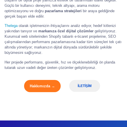
Başarılı bir dijital proje yalnızca estetik bir tasarımdan ibaret değildir.
Güçlü bir kullanıcı deneyimi, teknik altyapı, arama motoru
optimizasyonu ve doğru
pazarlama stratejileri
bir araya geldiğinde
gerçek başarı elde edilir.
Thelega
olarak işletmenizin ihtiyaçlarını analiz ediyor, hedef kitlenizi
yakından tanıyor ve
markanıza özel dijital çözümler
geliştiriyoruz.
Kurumsal web sitelerinden Shopify tabanlı e-ticaret projelerine, SEO
çalışmalarından performans pazarlamasına kadar tüm süreçleri tek çatı
altında yönetiyor; markanızın dijital dünyada sürdürülebilir şekilde
büyümesini sağlıyoruz.
Her projede performans, güvenlik, hız ve ölçeklenebilirliği ön planda
tutarak uzun vadeli değer üreten çözümler geliştiriyoruz.
Hakkımızda →
İLETİŞİM