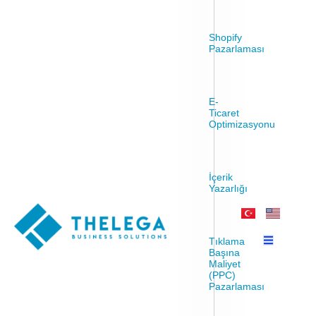
Shopify
Pazarlaması
E-
Ticaret
Optimizasyonu
İçerik
Yazarlığı
Tıklama
Başına
Maliyet
(PPC)
Pazarlaması