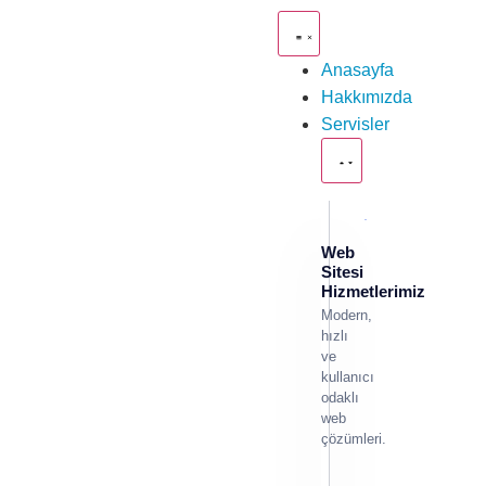
Anasayfa
Hakkımızda
Servisler
Web
Sitesi
Hizmetlerimiz
Modern,
hızlı
ve
kullanıcı
odaklı
web
çözümleri.