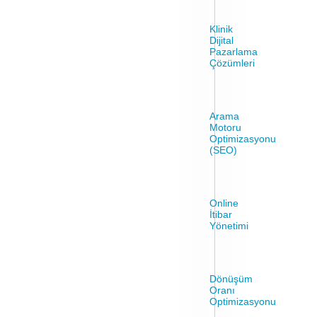
Klinik
Dijital
Pazarlama
Çözümleri
Arama
Motoru
Optimizasyonu
(SEO)
Online
İtibar
Yönetimi
Dönüşüm
Oranı
Optimizasyonu