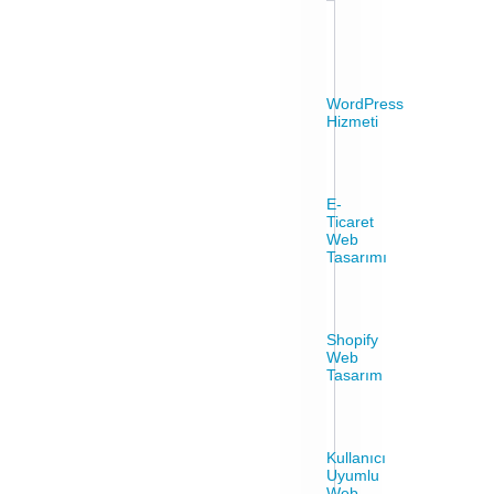
WordPress
Hizmeti
E-
Ticaret
Web
Tasarımı
Shopify
Web
Tasarım
Kullanıcı
Uyumlu
Web