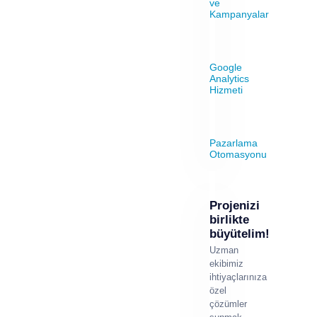
ve
Kampanyalar
Google
Analytics
Hizmeti
Pazarlama
Otomasyonu
Projenizi
birlikte
büyütelim!
Uzman
ekibimiz
ihtiyaçlarınıza
özel
çözümler